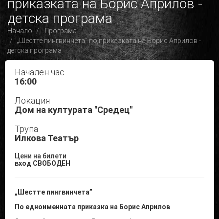
приказката на Борис Априлов -
детска програма
Начало
Програма
„Шестте пингвинчета” по приказката на Борис Априлов -
детска програма
Начален час
16:00
Локация
Дом на културата "Средец"
Трупа
Илкова Театър
Цени на билети
вход СВОБОДЕН
„Шестте пингвинчета”
По едноименната приказка на Борис Априлов