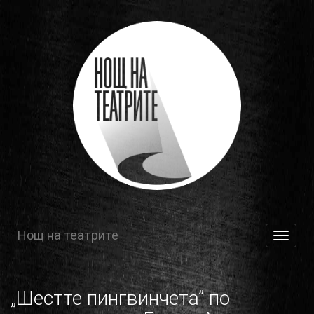
Нощ на театрите
Toggle
navigat
„Шестте пингвинчета” по