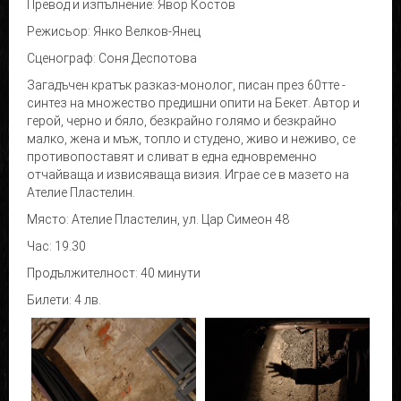
Превод и изпълнение: Явор Костов
Режисьор: Янко Велков-Янец
Сценограф: Соня Деспотова
Загадъчен кратък разказ-монолог, писан през 60тте -
синтез на множество предишни опити на Бекет. Автор и
герой, черно и бяло, безкрайно голямо и безкрайно
малко, жена и мъж, топло и студено, живо и неживо, се
противопоставят и сливат в една едновременно
отчайваща и извисяваща визия. Играе се в мазето на
Ателие Пластелин.
Място: Ателие Пластелин, ул. Цар Симеон 48
Час: 19.30
Продължителност: 40 минути
Билети: 4 лв.