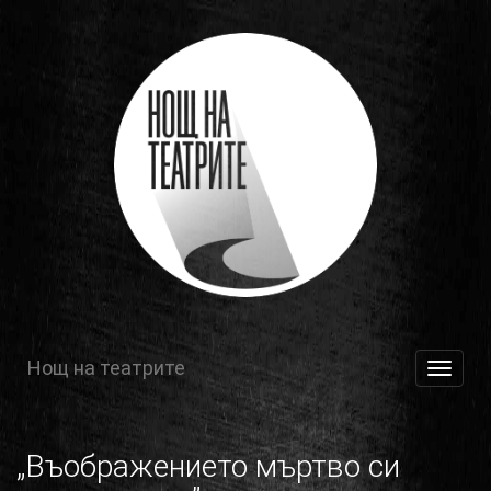
Нощ на театрите
Toggle
navigat
„Въображението мъртво си