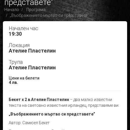
представете”
Начало
Програма
„Въображението мъртво си представете”
Начален час
19:30
Локация
Ателие Пластелин
Трупа
Ателие Пластелин
Цени на билети
4 лв.
Бекет х 2 в Ателие Пластелин
– два малко известни
текста на световно известния ирландец, представяме ви:
„Въображението мъртво си представете”
Автор: Самюел Бекет