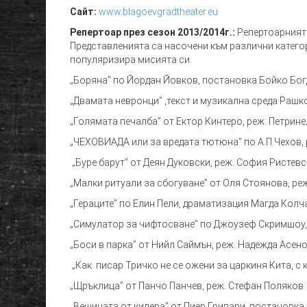
Сайт:
www.blagoevgradtheater.eu
Репертоар през сезон 2013/2014г.:
Репертоарния
Представленията са насочени към различни категори
популяризира мисията си.
„Боряна” по Йордан Йовков, постановка Бойко Бо
„Двамата невронци” ,текст и музикална среда Раш
„Голямата печалба” от Ектор Кинтеро, реж. Петрине
„ЧЕХОВИАДА или за вредата тютюна” по А.П.Чехов,
„Буре барут” от Деян Дуковски, реж. София Ристевс
„Малки ритуали за сбогуване” от Оля Стоянова, ре
„Гераците” по Елин Пели, драматизация Магда Кол
„Симулатор за чифтосване” по Джоузеф Скримшоу
„Боси в парка” от Нийл Саймън, реж. Надежда Асен
„Как писар Тричко не се ожени за царкиня Кита, с 
„Щръклица” от Панчо Панчев, реж. Стефан Поляков
„Вещицата от килера” от Пиер Грипари, постановк