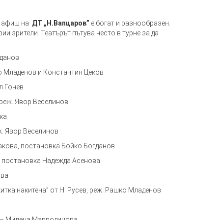
т афиш на
ДТ „Н.Вапцаров”
е богат и разнообразен.
и зрители. Театърът пътува често в турне за да
гданов
ко Младенов и Константин Цеков
л Гочев
 реж. Явор Веселинов
ка
ж. Явор Веселинов
чакова, постановка Бойко Богданов
, постановка Надежда Асенова
ова
китка накитена” от Н. Русев, реж. Рашко Младенов
а – Милена Мавродинова