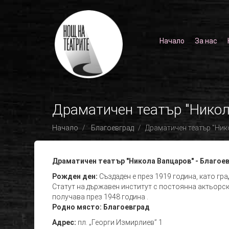
Начало
За нас
Драматичен театър "Никол
Начало
Благоевград
Драматичен театър "Ник
Драматичен театър "Никола Вапцаров" - Благое
Рожден ден:
Създаден е през 1919 година, като гр
Статут на държавен институт с постоянна актьорск
получава през 1948 година .
Родно място:
Благоевград
Адрес:
пл. „Георги Измирлиев” 1