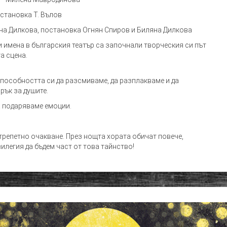
становка Т. Вълов
яна Дилкова, постановка Огнян Спиров и Биляна Дилкова
 имена в българския театър са започнали творческия си път
а сцена.
способността си да разсмиваме, да разплакваме и да
рък за душите.
а подаряваме емоции.
 трепетно очакване. През нощта хората обичат повече,
илегия да бъдем част от това тайнство!