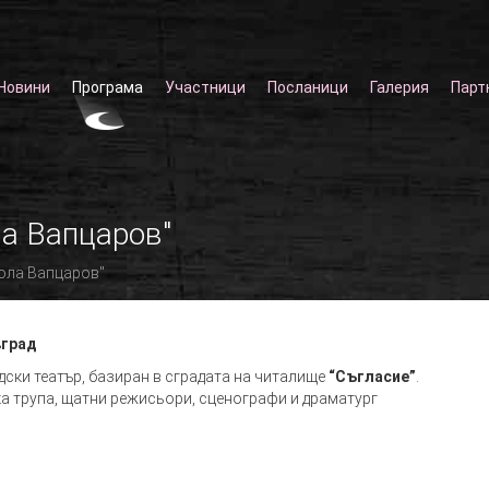
Новини
Програма
Участници
Посланици
Галерия
Парт
а Вапцаров"
ола Вапцаров"
вград
адски театър, базиран в сградата на читалище
“Съгласие”
.
а трупа, щатни режисьори, сценографи и драматург