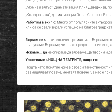
„Момче и вятър”, драматизация Илия Деведжиев, по
„Коледна елха”, драматизация Огнян Спиров и Бил
Работим в екип с:
Много от популярните актьорски
или са се реализирали успешно на благоевградскат
Вярваме в
малките късчета романтика. Вярваме в 
вълнуваме. Вярваме, че всяко представление е пода
Искаме... да
не спираме да вярваме. Да творим и д
Участваме в НОЩ НА ТЕАТРИТЕ, защото:
Нощта като понятие крие в себе си тайнственост и
размишляват повече, мечтаят повече. За нас е прив